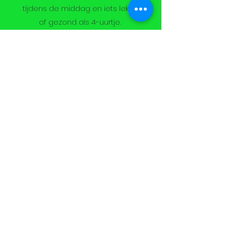
tijdens de middag en iets lekker
of gezond als 4-uurtje.
We wisselen af tussen koeken of
een stuk fruit. Lust uw kind iets
niet? Dan hebben we ook een
variant.
Het is wel de bedoeling dat ze
van thuis een lunch meenemen
voor tijdens de middag en je
voorziet best nog iets extra om
te drinken voor overdag.
Uitstappen
In de zomervakantie maken we
grote en kleine uitstappen. We